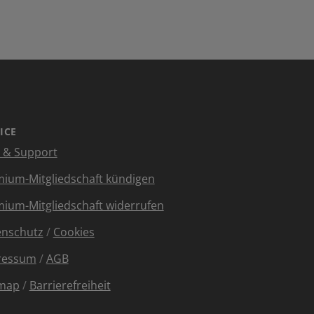
ICE
e & Support
ium-Mitgliedschaft kündigen
ium-Mitgliedschaft widerrufen
enschutz
/
Cookies
ressum
/
AGB
emap
/
Barrierefreiheit